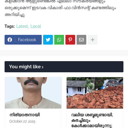
കളിക്കാൻ ആളുണ്ടെങ്കിൽ എല്ലാ സൗകര്യങ്ങളും
ഒരുക്കുമെന്ന് ഇടവക വികാരി ഫാ.വിൻസന്റ് കണ്ടത്തിലും
അറിയിച്ചു.
Tags:
Latest
Local
Facebook
You might like
നിര്യാതനായി
വലിയ ശബ്ദമുണ്ടായി,
കരച്ചിലും
October 27, 2025
കേൾക്കാമായിരുന്നു;