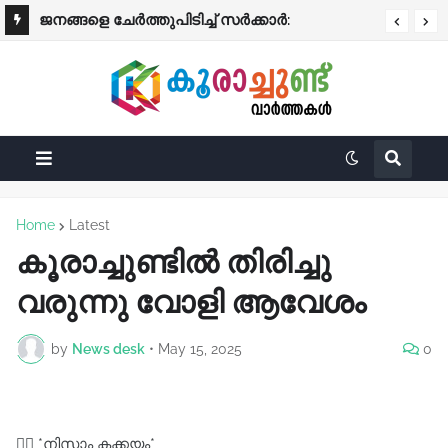
​ജനങ്ങളെ ചേർത്തുപിടിച്ച് സർക്കാർ:
ഇൻഷുറൻസ് ഇല്ലാത്ത വാഹനങ്ങൾക്കെതിരെ
മഴക്കെടുതിയിൽ ആശ്വാസമേകി വലിയ
കർശന നടപടി
ധനസഹായ പ്രഖ്യാപനം!
Home
Latest
കൂരാച്ചുണ്ടിൽ തിരിച്ചു
വരുന്നു വോളി ആവേശം
by
News desk
•
May 15, 2025
0
✍🏿 *നിസാം കക്കയം*