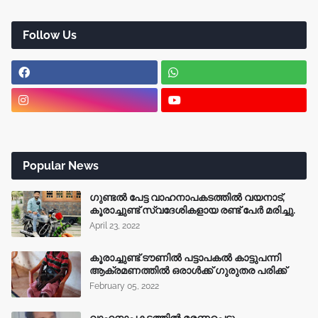
Follow Us
Popular News
ഗുണ്ടൽ പേട്ട വാഹനാപകടത്തിൽ വയനാട്,
കൂരാച്ചുണ്ട് സ്വദേശികളായ രണ്ട് പേർ മരിച്ചു.
April 23, 2022
കൂരാച്ചുണ്ട് ടൗണിൽ പട്ടാപകൽ കാട്ടുപന്നി
ആക്രമണത്തിൽ ഒരാൾക്ക് ഗുരുതര പരിക്ക്
February 05, 2022