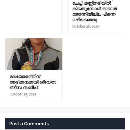
ചേച്ചി മണ്ണിനടിയിൽ
കിടക്കുമ്പോൾ ഓടാൻ
തോന്നിയില്ല, പിന്നെ
വഴിയടഞ്ഞു
October 26, 2025
മലയോരത്തിന്
അഭിമാനമായി ശ്വേതാ
ട്രീസ സന്ദീപ്
October 25, 2025
Post a Comment