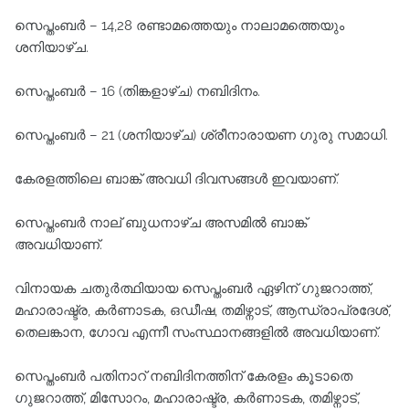
സെപ്തംബർ – 14,28 രണ്ടാമത്തെയും നാലാമത്തെയും
ശനിയാഴ്ച.
സെപ്തംബർ – 16 (തിങ്കളാഴ്ച) നബിദിനം.
സെപ്തംബർ – 21 (ശനിയാഴ്ച) ശ്രീനാരായണ ഗുരു സമാധി.
കേരളത്തിലെ ബാങ്ക് അവധി ദിവസങ്ങൾ ഇവയാണ്.
സെപ്തംബർ നാല് ബുധനാഴ്ച അസമിൽ ബാങ്ക്
അവധിയാണ്.
വിനായക ചതുർത്ഥിയായ സെപ്തംബർ ഏഴിന് ഗുജറാത്ത്,
മഹാരാഷ്ട്ര, കർണാടക, ഒഡീഷ, തമിഴ്നാട്, ആന്ധ്രാപ്രദേശ്,
തെലങ്കാന, ഗോവ എന്നീ സംസ്ഥാനങ്ങളിൽ അവധിയാണ്.
സെപ്തംബർ പതിനാറ് നബിദിനത്തിന് കേരളം കൂടാതെ
ഗുജറാത്ത്, മിസോറം, മഹാരാഷ്ട്ര, കർണാടക, തമിഴ്നാട്,