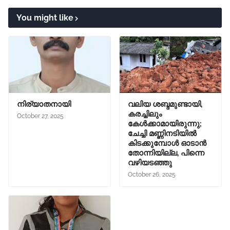
You might like
നിര്യാതനായി
വലിയ ശബ്ദമുണ്ടായി,
കരച്ചിലും
October 27, 2025
കേൾക്കാമായിരുന്നു;
ചേച്ചി മണ്ണിനടിയിൽ
കിടക്കുമ്പോൾ ഓടാൻ
തോന്നിയില്ല, പിന്നെ
വഴിയടഞ്ഞു
October 26, 2025