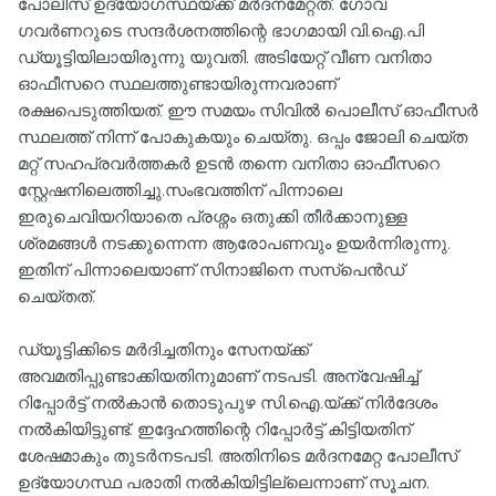
പോലീസ് ഉദ്യോഗസ്ഥയ്ക്ക് മർദനമേറ്റത്. ഗോവ
ഗവർണറുടെ സന്ദർശനത്തിന്റെ ഭാഗമായി വി.ഐ.പി
ഡ്യൂട്ടിയിലായിരുന്നു യുവതി. അടിയേറ്റ് വീണ വനിതാ
ഓഫീസറെ സ്ഥലത്തുണ്ടായിരുന്നവരാണ്
രക്ഷപെടുത്തിയത്. ഈ സമയം സിവിൽ പൊലീസ് ഓഫീസർ
സ്ഥലത്ത് നിന്ന് പോകുകയും ചെയ്തു. ഒപ്പം ജോലി ചെയ്ത
മറ്റ് സഹപ്രവർത്തകർ ഉടൻ തന്നെ വനിതാ ഓഫീസറെ
സ്റ്റേഷനിലെത്തിച്ചു.സംഭവത്തിന് പിന്നാലെ
ഇരുചെവിയറിയാതെ പ്രശ്നം ഒതുക്കി തീർക്കാനുള്ള
ശ്രമങ്ങൾ നടക്കുന്നെന്ന ആരോപണവും ഉയർന്നിരുന്നു.
ഇതിന് പിന്നാലെയാണ് സിനാജിനെ സസ്പെൻഡ്
ചെയ്തത്.
ഡ്യൂട്ടിക്കിടെ മർദിച്ചതിനും സേനയ്ക്ക്
അവമതിപ്പുണ്ടാക്കിയതിനുമാണ് നടപടി. അന്വേഷിച്ച്
റിപ്പോർട്ട് നൽകാൻ തൊടുപുഴ സി.ഐ.യ്ക്ക് നിർദേശം
നൽകിയിട്ടുണ്ട്. ഇദ്ദേഹത്തിന്റെ റിപ്പോർട്ട് കിട്ടിയതിന്
ശേഷമാകും തുടർനടപടി. അതിനിടെ മർദനമേറ്റ പോലീസ്
ഉദ്യോഗസ്ഥ പരാതി നൽകിയിട്ടില്ലെന്നാണ് സൂചന.