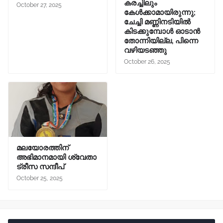
കരച്ചിലും
October 27, 2025
കേൾക്കാമായിരുന്നു;
ചേച്ചി മണ്ണിനടിയിൽ
കിടക്കുമ്പോൾ ഓടാൻ
തോന്നിയില്ല, പിന്നെ
വഴിയടഞ്ഞു
October 26, 2025
മലയോരത്തിന്
അഭിമാനമായി ശ്വേതാ
ട്രീസ സന്ദീപ്
October 25, 2025