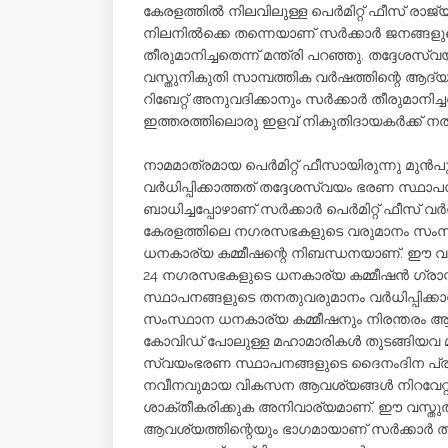
കേരളത്തില്‍ നിലവിലുള്ള പെര്‍മിറ്റ് ഫീസ് രാജ
നിലനില്‍ക്കെ തന്നെയാണ് സര്‍ക്കാര്‍ ജനങ്ങള
തീരുമാനിച്ചതെന്ന് മന്ത്രി പറഞ്ഞു. തദ്ദേശസ
വസ്തുനികുതി സാമ്പത്തിക വര്‍ഷത്തിന്റെ ആദ
റിബേറ്റ് അനുവദിക്കാനും സര്‍ക്കാര്‍ തീരുമാന
ഇത്തരത്തിലൊരു ഇളവ് നികുതിദായകര്‍ക്ക് നല്‍
നാമമാത്രമായ പെര്‍മിറ്റ് ഫീസായിരുന്നു മുന്‍പ
വര്‍ധിപ്പിക്കാത്തത് തദ്ദേശസ്വയം ഭരണ സ്ഥ
ബാധിച്ചപ്പോഴാണ് സര്‍ക്കാര്‍ പെര്‍മിറ്റ് ഫീസ് വര്‍
കേരളത്തിലെ നഗരസഭകളുടെ വരുമാനം സംസ്ഥാന
ധനകാര്യ കമ്മീഷന്റെ നിബന്ധനയാണ്. ഈ വരുമാ
24 നഗരസഭകളുടെ ധനകാര്യ കമ്മീഷന്‍ ഗ്രാന്റ
സ്ഥാപനങ്ങളുടെ തനതുവരുമാനം വര്‍ധിപ്പിക്ക
സംസ്ഥാന ധനകാര്യ കമ്മീഷനും നിരന്തരം ആവശ്യ
കോവിഡ് പോലുള്ള മഹാമാരികള്‍ തുടങ്ങിയവ
സ്വയംഭരണ സ്ഥാപനങ്ങളുടെ ദൈനംദിന പ്രവര്
നവീനവുമായ വികസന ആവശ്യങ്ങള്‍ നിറവേറ്റാ
ശാക്തീകരിക്കുക അനിവാര്യമാണ്. ഈ വസ്തു
ആവശ്യത്തിന്റെയും ഭാഗമായാണ് സര്‍ക്കാര്‍ തന