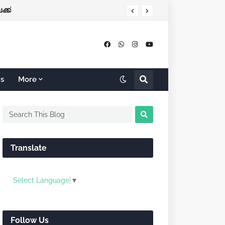
േക്ക്
rs
More
Translate
Select Language
▼
Follow Us