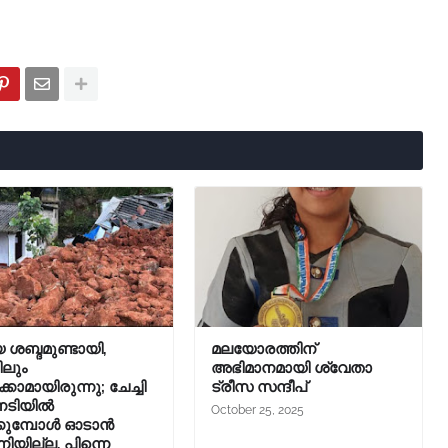
 ശബ്ദമുണ്ടായി,
മലയോരത്തിന്
ിലും
അഭിമാനമായി ശ്വേതാ
കാമായിരുന്നു; ചേച്ചി
ട്രീസ സന്ദീപ്
ിനടിയിൽ
October 25, 2025
്കുമ്പോൾ ഓടാൻ
നിയില്ല, പിന്നെ