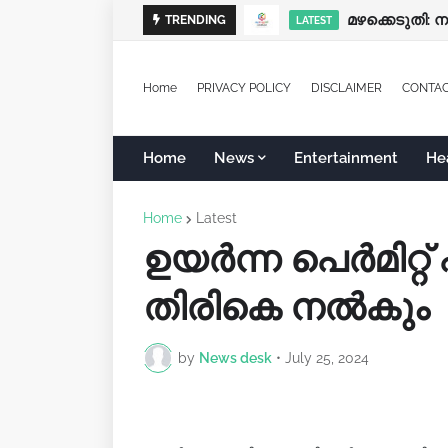
പ്രത്യേക ശ്രദ
മഴക്കെടുതി:
TRENDING
LATEST
LATEST
Home
PRIVACY POLICY
DISCLAIMER
CONTA
Home
News
Entertainment
He
Home
Latest
ഉയര്‍ന്ന പെര്‍മിറ്
തിരികെ നല്‍കും
by
News desk
•
July 25, 2024