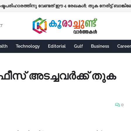
്ധക്ക്
 നഷ്ടപരിഹാരത്തിനു വേണ്ടത് ഈ 4 രേഖകൾ; തുക നേരിട്ട് ബാങ്കില
CT
alth
Technology
Editorial
Gulf
Business
Caree
റ് ഫീസ് അടച്ചവര്‍ക്ക് തുക
0