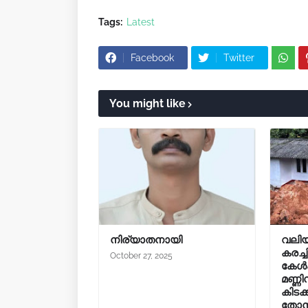
Tags:
Latest
Facebook
Twitter
You might like
നിര്യാതനായി
വലിയ
കരച്ച
October 27, 2025
കേൾക്
മണ്ണ
കിടക
തോന്