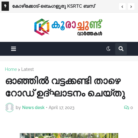
കോഴിക്കോട്-ബെംഗളൂരു KSRTC ബസ്
പ്രൊഫഷണൽ കോളെജുകൾ ഒഴികെ
നിയന്ത്രണം വിട്ട് തലകീഴായി മറിഞ്ഞു;
വിദ്യാഭ്യാസ സ്ഥാപനങ്ങൾക്ക് നാളെ (ശനി)
ഡ്രൈവർക്കും കണ്ടക്ടർക്കും ദാരുണാന്ത്യം
അവധി
Home
Latest
ഓഞ്ഞിൽ വട്ടക്കണ്ടി താഴെ
റോഡ് ഉദ്ഘാടനം ചെയ്തു
by
News desk
•
April 17, 2023
0