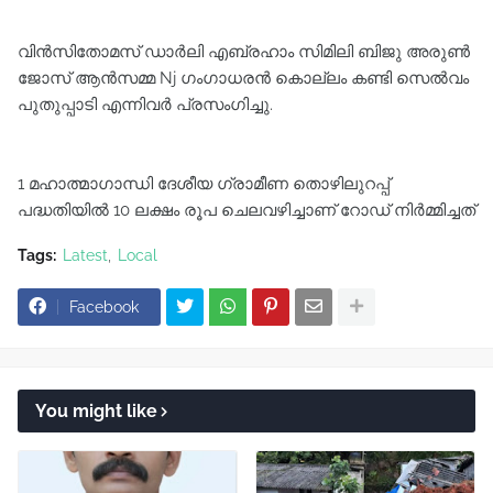
വിൻസിതോമസ് ഡാർലി എബ്രഹാം സിമിലി ബിജു അരുൺ
ജോസ് ആൻസമ്മ Nj ഗംഗാധരൻ കൊല്ലം കണ്ടി സെൽവം
പുതുപ്പാടി എന്നിവർ പ്രസംഗിച്ചു.
1 മഹാത്മാഗാന്ധി ദേശീയ ഗ്രാമീണ തൊഴിലുറപ്പ്
പദ്ധതിയിൽ 10 ലക്ഷം രൂപ ചെലവഴിച്ചാണ് റോഡ് നിർമ്മിച്ചത്
Tags:
Latest
Local
Facebook
You might like