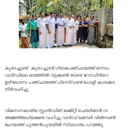
കൂരാച്ചുണ്ട് : കൂരാച്ചുണ്ട് ഗ്രാമപഞ്ചായത്ത് ഒന്നാം
വാർഡിലെ ഓഞ്ഞിൽ വട്ടക്കണ്ടി താഴെ റോഡിൻറെ
ഉദ്ഘാടനം പഞ്ചായത്ത് പ്രസിഡണ്ട് പോളി കാരക്കട
നിർവഹിച്ചു .
വികസനകാര്യ സ്റ്റാൻഡിങ് കമ്മിറ്റി ചെയർമാൻ ok
അമ്മത്അധ്യക്ഷത വഹിച്ചു വാർഡ് മെമ്പർ വിൽസൺ
മംഗലത്ത് പുത്തൻപുരയിൽ സ്വാഗതം പറഞ്ഞു.