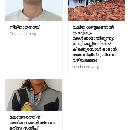
നിര്യാതനായി
വലിയ ശബ്ദമുണ്ടായി,
കരച്ചിലും
October 27, 2025
കേൾക്കാമായിരുന്നു;
ചേച്ചി മണ്ണിനടിയിൽ
കിടക്കുമ്പോൾ ഓടാൻ
തോന്നിയില്ല, പിന്നെ
വഴിയടഞ്ഞു
October 26, 2025
മലയോരത്തിന്
അഭിമാനമായി ശ്വേതാ
ട്രീസ സന്ദീപ്