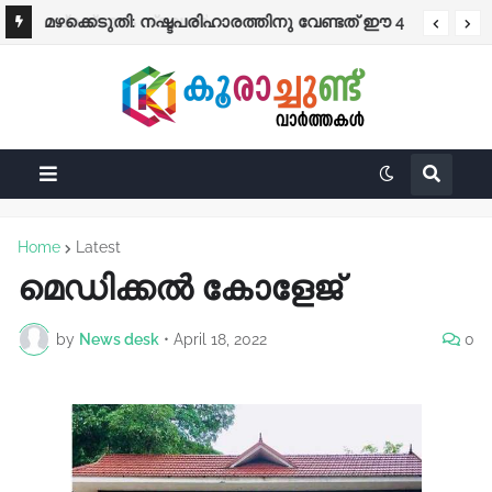
പ്രത്യേക ശ്രദ്ധക്ക്
മഴക്കെടുതി: നഷ്ടപരിഹാരത്തിനു വേണ്ടത് ഈ 4
രേഖകൾ; തുക നേരിട്ട് ബാങ്കിലേക്ക്
Home
Latest
മെഡിക്കൽ കോളേജ്
by
News desk
•
April 18, 2022
0