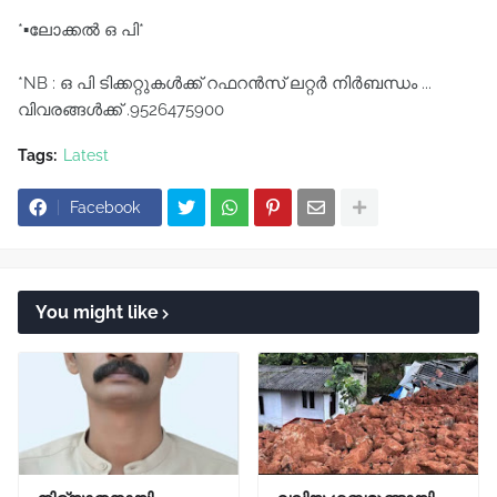
*▪️ലോക്കൽ ഒ പി*
*NB : ഒ പി ടിക്കറ്റുകൾക്ക് റഫറൻസ് ലറ്റർ നിർബന്ധം ...
വിവരങ്ങൾക്ക് .9526475900
Tags:
Latest
Facebook
You might like