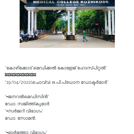
*കോഴിക്കോട് മെഡിക്കൽ കോളേജ് ഹോസ്പിറ്റൽ*
🚒🚒🚒🚒🚒🚒🚒
*19/04/2022(ചൊവ്വ) ഒ.പി.പ്രധാന ഡോക്ടർമാര്‍*
*▪️ജനറൽമെഡിസിൻ*
ഡോ. സജിത്ത്കുമാർ
*▪️സർജറി വിഭാഗം*
ഡോ. സോമൻ,
*▪️ഓർത്തോ വിഭാഗം*