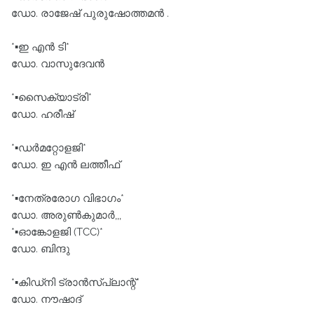
ഡോ. രാജേഷ് പുരുഷോത്തമൻ .
*▪️ഇ എൻ ടി*
ഡോ. വാസുദേവൻ
*▪️സൈക്യാട്രി*
ഡോ. ഹരീഷ്
*▪️ഡർമറ്റോളജി*
ഡോ. ഇ എൻ ലത്തീഫ്
*▪️നേത്രരോഗ വിഭാഗം*
ഡോ. അരുൺകുമാർ,,,
*▪️ഓങ്കോളജി (TCC)*
ഡോ. ബിന്ദു
*▪️കിഡ്നി ട്രാൻസ്പ്ലാന്റ്*
ഡോ. നൗഷാദ്