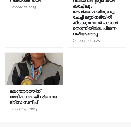
നിര്യാതനായി
വലിയ ശബ്ദമുണ്ടായി,
കരച്ചിലും
October 27, 2025
കേൾക്കാമായിരുന്നു;
ചേച്ചി മണ്ണിനടിയിൽ
കിടക്കുമ്പോൾ ഓടാൻ
തോന്നിയില്ല, പിന്നെ
വഴിയടഞ്ഞു
October 26, 2025
മലയോരത്തിന്
അഭിമാനമായി ശ്വേതാ
ട്രീസ സന്ദീപ്
October 25, 2025