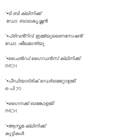
*▪️ടി ബി ക്ലിനിക്ക്*
ഡോ. ബാലകൃഷ്ണൻ
*▪️പ്രിവൻ്റിവ്. ഇമ്മ്യുണൈസേഷൻ*
ഡോ. ഷീലമാത്യു
*▪️ചൈൽഡ് ഗൈഡൻസ് ക്ലിനിക്ക്*
IMCH
*▪️പീഡിയാട്രിക് ഡെർമെറ്റോളജി*
ഒ പി 70
*▪️ഗൈനക്ക് ഓങ്കോളജി*
IMCH
*▪️ആസ്തമ ക്ലിനിക്ക്*
കുട്ടികൾ