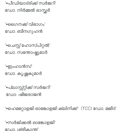
*▪️പീഡിയാട്രിക്ക് സർജറി*
ഡോ. നിർമ്മൽ ഭാസ്ക്കർ
*▪️ഗൈനക്ക് വിഭാഗം*
ഡോ. ബീനഗുഹൻ
*▪️ചെസ്റ്റ് ഹോസ്പിറ്റൽ*
ഡോ. സന്തോഷ്കുമാർ
*▪️ഇംഹാൻസ്*
ഡോ. കൃഷ്ണകുമാർ
*▪️പ്ലാസ്സ്റ്റിക്ക് സർജറി*
ഡോ. ഷീജരാജൻ
*▪️ഹെമറ്റോളജി ഓങ്കോളജി ക്ലിനിക്ക്* (TCC) ഡോ. മജീദ്
*▪️സർജിക്കൽ ഓങ്കോളജി*
ഡോ. ശ്രീകാന്ത്