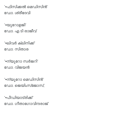
*▪️ഫിസിക്കൽ മെഡിസിൻ*
ഡോ. ശ്രീദേവി
*▪️യൂറോളജി*
ഡോ. എ ടി രാജീവ്
*▪️ലിവർ ക്ലിനിക്ക്*
ഡോ. സിതാര
*▪️ന്യൂറോ സർജറി*
ഡോ. വിജയൻ
*▪️ന്യൂറോ മെഡിസിൻ*
ഡോ. ജെയിംസ്ജോസ്,
*▪️പീഡിയാട്രിക്ക്*
ഡോ. ഗീതാഗോവിന്ദരാജ്