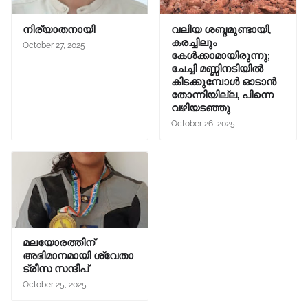
നിര്യാതനായി
വലിയ ശബ്ദമുണ്ടായി,
കരച്ചിലും
October 27, 2025
കേൾക്കാമായിരുന്നു;
ചേച്ചി മണ്ണിനടിയിൽ
കിടക്കുമ്പോൾ ഓടാൻ
തോന്നിയില്ല, പിന്നെ
വഴിയടഞ്ഞു
October 26, 2025
മലയോരത്തിന്
അഭിമാനമായി ശ്വേതാ
ട്രീസ സന്ദീപ്
October 25, 2025