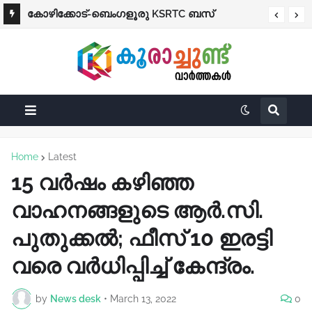
പ്രൊഫഷണൽ കോളെജുകൾ ഒഴികെ
കോഴിക്കോട്-ബെംഗളൂരു KSRTC ബസ്
വിദ്യാഭ്യാസ സ്ഥാപനങ്ങൾക്ക് നാളെ (ശനി)
നിയന്ത്രണം വിട്ട് തലകീഴായി മറിഞ്ഞു;
അവധി
ഡ്രൈവർക്കും കണ്ടക്ടർക്കും ദാരുണാന്ത്യം
Home
Latest
15 വർഷം കഴിഞ്ഞ
വാഹനങ്ങളുടെ ആർ.സി.
പുതുക്കൽ; ഫീസ് 10 ഇരട്ടി
വരെ വർധിപ്പിച്ച് കേന്ദ്രം.
by
News desk
•
March 13, 2022
0