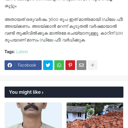
കൂട്ടും.
അതായത് ഒരുവർഷം 3600 രൂപ ഇത് മാത്രമായി (ഡിലേ ഫീ)
അടയ്ക്കണം. അടയ്ക്കാൻ മറന്ന് കൂടുതൽ വർഷമായാൽ
വണ്ടി തൂക്കിവിൽക്കുക മാത്രമേ ചെയ്യാനുള്ളൂ. കാറിന് 500
രൂപയാണ് മാസം (ഡിലേ ഫീ) വർധിക്കുക.
Tags:
Latest
Facebook
You might like