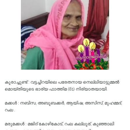
കൂരാച്ചുണ്ട് : വട്ടച്ചിറയിലെ പരേതനായ നെല്ലിയാട്ടുമ്മൽ
മൊയ്തിയുടെ ഭാര്യ ഫാത്തിമ (81) നിര്യാതയായി.
മക്കൾ : നബിസ, അബൂബക്കർ, ആയിഷ, അസിസ്, മുഹമ്മദ്,
റംല .
മരുമക്കൾ : മജിദ് കോഴികോട്, റംല കല്ലൂര്, കുഞ്ഞാലി