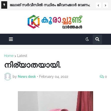
ലോങ് സർവീസിൽ സ്ഥിരം ജീവനക്കാർ വേണം;
ഡ്രൈവിങ് ലൈസൻസുള്ളവർക്ക്
ഒന്നരമാസം മുമ്പ് ഇറങ്ങിയ നിർദേശം പോലും
സന്തോഷവാർത്ത! ഈ മാസം 15 മുതൽ രണ്ട്
KSRTC വിഴുങ്ങി
സുപ്രധാന മാറ്റങ്ങൾ
Home
Latest
നിര്യാതയായി.
by
News desk
•
February 04, 2022
0