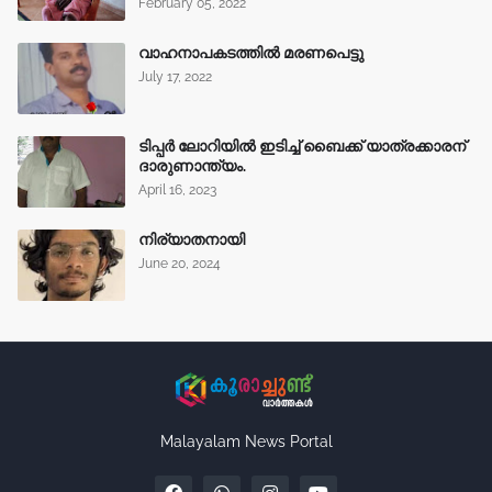
February 05, 2022
വാഹനാപകടത്തിൽ മരണപെട്ടു
July 17, 2022
ടിപ്പർ ലോറിയിൽ ഇടിച്ച് ബൈക്ക് യാത്രക്കാരന്
ദാരുണാന്ത്യം.
April 16, 2023
നിര്യാതനായി
June 20, 2024
Malayalam News Portal