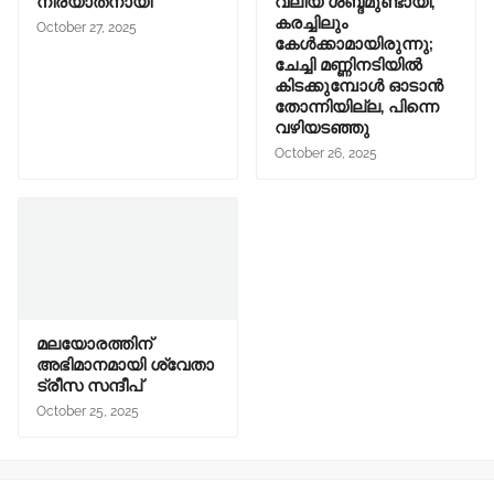
നിര്യാതനായി
വലിയ ശബ്ദമുണ്ടായി,
കരച്ചിലും
October 27, 2025
കേൾക്കാമായിരുന്നു;
ചേച്ചി മണ്ണിനടിയിൽ
കിടക്കുമ്പോൾ ഓടാൻ
തോന്നിയില്ല, പിന്നെ
വഴിയടഞ്ഞു
October 26, 2025
മലയോരത്തിന്
അഭിമാനമായി ശ്വേതാ
ട്രീസ സന്ദീപ്
October 25, 2025