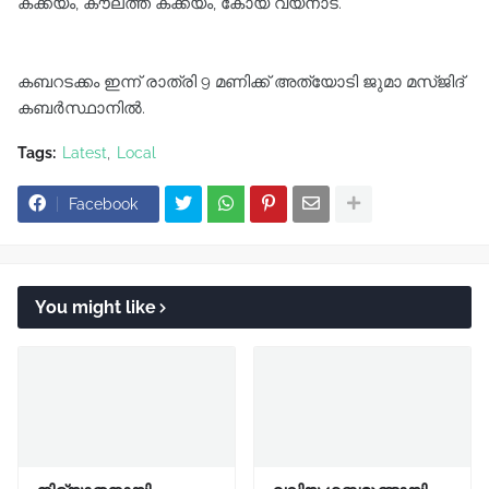
കക്കയം, കൗലത്ത് കക്കയം, കോയ വയനാട്.
കബറടക്കം ഇന്ന് രാത്രി 9 മണിക്ക് അത്യോടി ജുമാ മസ്ജിദ്
കബർസ്ഥാനിൽ.
Tags:
Latest
Local
Facebook
You might like