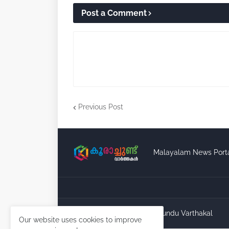
Post a Comment
Previous Post
Malayalam News Port
Copyright ©
2026
Koorachundu Varthakal
Our website uses cookies to improve