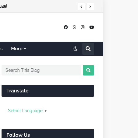
്ക്
rs
More
Translate
Select Language
▼
Follow Us