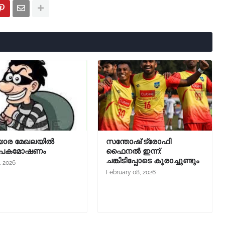
ോര മേഖലയിൽ
സന്തോഷ് ട്രോഫി
ാപകമോഷണം
ഫൈനൽ ഇന്ന്:
ചങ്കിടിപ്പോടെ കൂരാച്ചുണ്ടും
, 2026
February 08, 2026