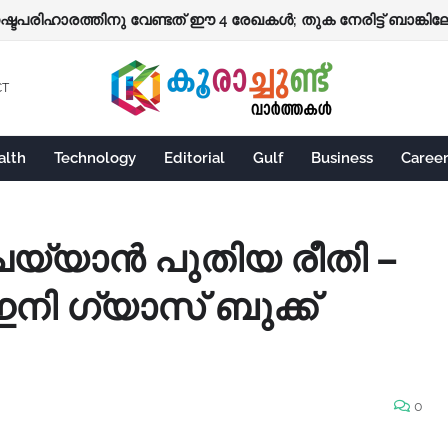
നഷ്ടപരിഹാരത്തിനു വേണ്ടത് ഈ 4 രേഖകൾ; തുക നേരിട്ട് ബാങ്കിലേക
CT
alth
Technology
Editorial
Gulf
Business
Caree
ചെയ്യാൻ പുതിയ രീതി –
ഇനി ഗ്യാസ് ബുക്ക്
0