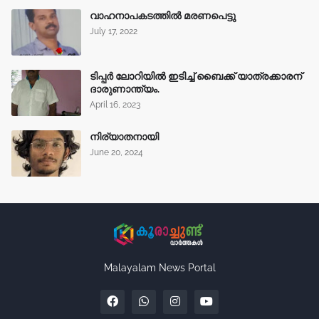
വാഹനാപകടത്തിൽ മരണപെട്ടു
July 17, 2022
ടിപ്പർ ലോറിയിൽ ഇടിച്ച് ബൈക്ക് യാത്രക്കാരന്
ദാരുണാന്ത്യം.
April 16, 2023
നിര്യാതനായി
June 20, 2024
Malayalam News Portal