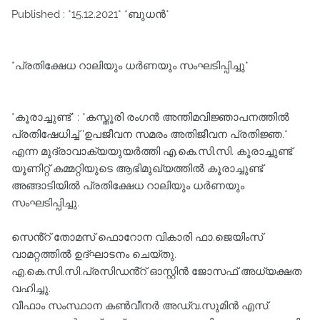
Published : *15.12.2021* *ബുധൻ*
*പ്രതിക്ഷേധ റാലിയും ധർണയും സംഘടിപ്പിച്ചു*
*കൂരാച്ചുണ്ട്* : *കസ്തൂരി രംഗൻ അന്തിമവിജ്ഞാപനത്തിൽ
പ്രതിഷേധിച്ച് 'ഉപജീവന സമരം അതിജീവന പ്രതിജ്ഞ.*
എന്ന മുദ്രാവാക്യയുയർത്തി എ.കെ.സി.സി. കൂരാച്ചുണ്ട്
യൂണിറ്റ് കമ്മറ്റിയുടെ ആഭിമുഖ്യത്തിൽ കൂരാച്ചുണ്ട്
അങ്ങാടിയിൽ പ്രതിക്ഷേധ റാലിയും ധർണയും
സംഘടിപ്പിച്ചു.
സെൻ്റ് തോമസ് ഫൊറോന വികാരി ഫാ.ജെയിംസ്
വാമറ്റത്തിൽ ഉദ്ഘാടനം ചെയ്തു.
എ.കെ.സി.സി.പ്രസിഡൻ്റ് ഓസ്റ്റിൻ ജോസഫ് അധ്യക്ഷത
വഹിച്ചു.
വീഫാം സംസ്ഥാന കൺവീനർ അഡ്വ.സുമിൻ എസ്.