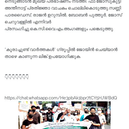
നെടുങ്ങാടൻ മുഖ്യ പ്രഭാഷണം നടത്തി. ഫാ.ജോസുകുട്ടി
അന്തീനാട്ട് പ്രതിജ്ഞാ വാചകം ചൊല്ലികൊടുത്തു.സണ്ണി
പാരഡൈസ്, രാജൻ ഉറുമ്പിൽ, ബോബൻ പുത്തൂർ, ജോസ്
ചെറുവള്ളിൽ എന്നിവർ
പ്രസംഗിച്ചു.കെ.സി.വൈ.എം.അംഗങ്ങളും പങ്കെടുത്തു.
*കൂരാച്ചുണ്ട് വാർത്തകൾ* ഗ്രൂപ്പിൽ ജോയിൻ ചെയ്യാൻ
താഴെ കാണുന്ന ലിങ്ക് ഉപയോഗിക്കുക.
👇👇👇👇👇👇👇
https://chat.whatsapp.com/He3pbAk1bpr7tCY5HJWBdQ