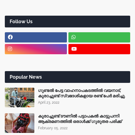
Follow Us
Popular News
ഗുണ്ടൽ പേട്ട വാഹനാപകടത്തിൽ വയനാട്,
കൂരാച്ചുണ്ട് സ്വദേശികളായ രണ്ട് പേർ മരിച്ചു.
April 23, 2022
കൂരാച്ചുണ്ട് ടൗണിൽ പട്ടാപകൽ കാട്ടുപന്നി
ആക്രമണത്തിൽ ഒരാൾക്ക് ഗുരുതര പരിക്ക്
February 05, 2022